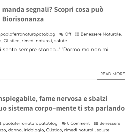
ti manda segnali? Scopri cosa può
a Biorisonanza
paolaferronaturopatablog
Off
Benessere Naturale
,
a
,
Olistico
,
rimedi naturali
,
salute
“Mi sento sempre stanca…” “Dormo ma non mi
+ READ MORE
nspiegabile, fame nervosa e sbalzi
tuo sistema corpo–mente ti sta parlando
paolaferronaturopatablog
0 Comment
Benessere
nza
,
donna
,
iridologia
,
Olistico
,
rimedi naturali
,
salute