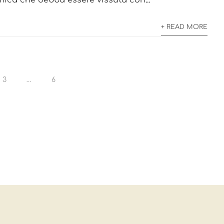
fica che debba essere vissuta con...
+ READ MORE
3
…
6