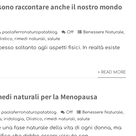
ssono raccontare anche il nostro mondo
paolaferronaturopatablog
Off
Benessere Naturale
,
listico
,
rimedi naturali
,
salute
sso soltanto agli aspetti fisici. In realtà esiste
+ READ MORE
imedi naturali per la Menopausa
paolaferronaturopatablog
Off
Benessere Naturale
,
a
,
iridologia
,
Olistico
,
rimedi naturali
,
salute
una fase naturale della vita di ogni donna, ma