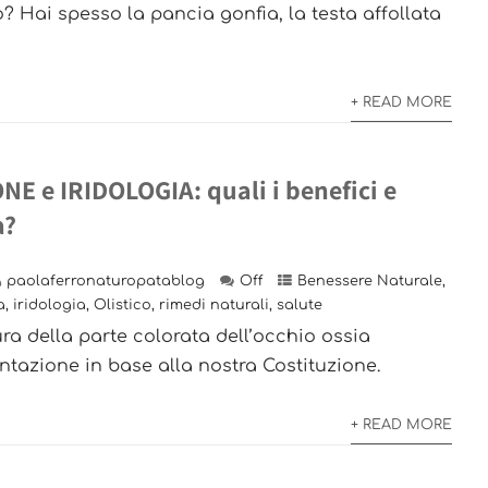
o? Hai spesso la pancia gonfia, la testa affollata
+ READ MORE
E e IRIDOLOGIA: quali i benefici e
a?
paolaferronaturopatablog
Off
Benessere Naturale
,
a
,
iridologia
,
Olistico
,
rimedi naturali
,
salute
tura della parte colorata dell’occhio ossia
mentazione in base alla nostra Costituzione.
+ READ MORE