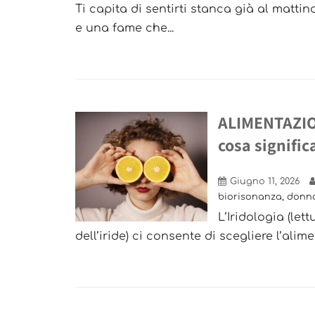
Ti capita di sentirti stanca già al mattin
e una fame che...
ALIMENTAZION
cosa signific
Giugno 11, 2026
biorisonanza
,
donn
L’Iridologia (let
dell’iride) ci consente di scegliere l’ali