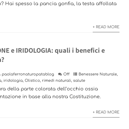
o? Hai spesso la pancia gonfia, la testa affollata
+ READ MORE
E e IRIDOLOGIA: quali i benefici e
a?
paolaferronaturopatablog
Off
Benessere Naturale
,
a
,
iridologia
,
Olistico
,
rimedi naturali
,
salute
tura della parte colorata dell’occhio ossia
mentazione in base alla nostra Costituzione.
+ READ MORE