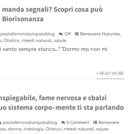
ti manda segnali? Scopri cosa può
a Biorisonanza
paolaferronaturopatablog
Off
Benessere Naturale
,
a
,
Olistico
,
rimedi naturali
,
salute
“Mi sento sempre stanca…” “Dormo ma non mi
+ READ MORE
nspiegabile, fame nervosa e sbalzi
tuo sistema corpo–mente ti sta parlando
paolaferronaturopatablog
0 Comment
Benessere
nza
,
donna
,
iridologia
,
Olistico
,
rimedi naturali
,
salute