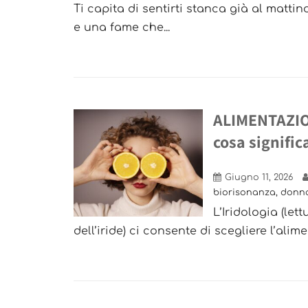
Ti capita di sentirti stanca già al mattin
e una fame che...
ALIMENTAZION
cosa signific
Giugno 11, 2026
biorisonanza
,
donn
L’Iridologia (let
dell’iride) ci consente di scegliere l’ali