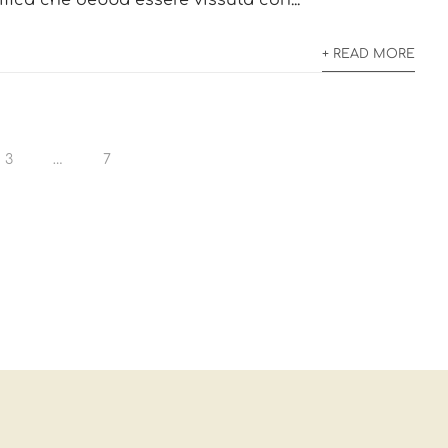
fica che debba essere vissuta con...
+ READ MORE
3
…
7