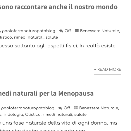
ssono raccontare anche il nostro mondo
paolaferronaturopatablog
Off
Benessere Naturale
,
listico
,
rimedi naturali
,
salute
sso soltanto agli aspetti fisici. In realtà esiste
+ READ MORE
imedi naturali per la Menopausa
paolaferronaturopatablog
Off
Benessere Naturale
,
a
,
iridologia
,
Olistico
,
rimedi naturali
,
salute
una fase naturale della vita di ogni donna, ma