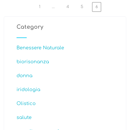
1
…
4
5
6
Paginazione
degli
Category
articoli
Benessere Naturale
biorisonanza
donna
iridologia
Olistico
salute